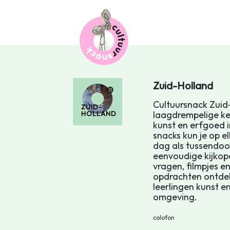
Zuid-Holland
Cultuursnack Zuid-
ZUID-
laagdrempelige k
HOLLAND
kunst en erfgoed i
snacks kun je op 
dag als tussendoor
eenvoudige kijkopd
vragen, filmpjes e
opdrachten ontdek
leerlingen kunst e
omgeving.
colofon